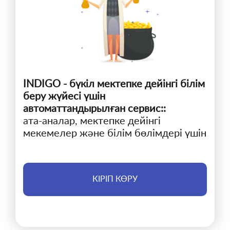
INDIGO - бүкіл мектепке дейінгі білім
беру жүйесі үшін
автоматтандырылған сервис::
ата-аналар, мектепке дейінгі
мекемелер және білім бөлімдері үшін
КІРІП КӨРУ