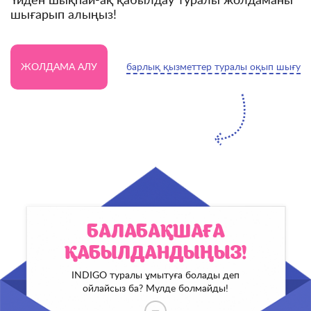
Үйден шықпай-ақ қабылдау туралы жолдаманы
шығарып алыңыз!
ЖОЛДАМА АЛУ
барлық қызметтер туралы оқып шығу
БАЛАБАҚШАҒА
ҚАБЫЛДАНДЫҢЫЗ!
INDIGO туралы ұмытуға болады деп
ойлайсыз ба? Мүлде болмайды!