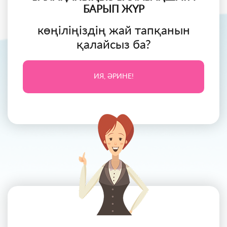
БАРЫП ЖҮР
көңіліңіздің жай тапқанын
қалайсыз ба?
ИЯ, ӘРИНЕ!