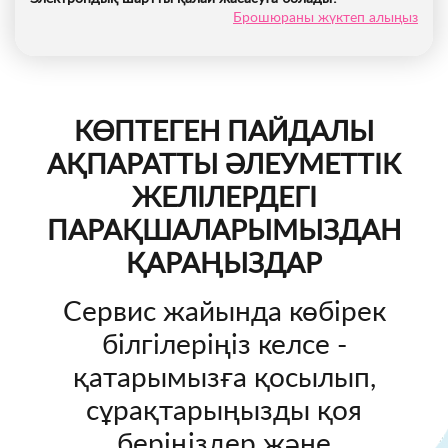
Брошюраны жүктеп алыңыз
КӨПТЕГЕН ПАЙДАЛЫ
АҚПАРАТТЫ ӘЛЕУМЕТТІК
ЖЕЛІЛЕРДЕГІ
ПАРАҚШАЛАРЫМЫЗДАН
ҚАРАҢЫЗДАР
Сервис жайында көбірек
білгілеріңіз келсе -
қатарымызға қосылып,
сұрақтарыңызды қоя
беріңіздер және