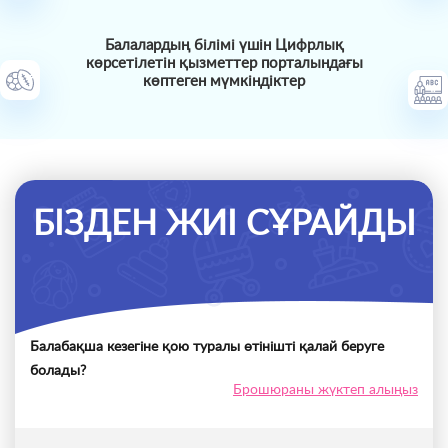
Балалардың білімі үшін Цифрлық
көрсетілетін қызметтер порталындағы
көптеген мүмкіндіктер
БІЗДЕН ЖИІ СҰРАЙДЫ
Балабақша кезегіне қою туралы өтінішті қалай беруге
болады?
Брошюраны жүктеп алыңыз