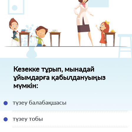
Кезекке тұрып, мынадай
ұйымдарға қабылдануыңыз
мүмкін:
түзеу балабақшасы
түзеу тобы