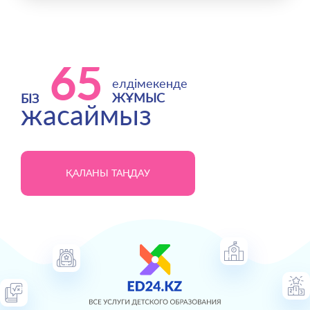
65
елдімекенде
ЖҰМЫС
БІЗ
жасаймыз
ҚАЛАНЫ ТАҢДАУ