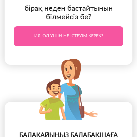
бірақ неден бастайтынын
білмейсіз бе?
ИЯ, ОЛ ҮШІН НЕ ІСТЕУІМ КЕРЕК?
БАЛАҚАЙЫҢЫЗ БАЛАБАҚШАҒА