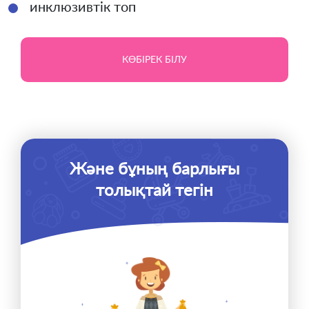
инклюзивтік топ
КӨБІРЕК БІЛУ
Және бұның барлығы
толықтай тегін