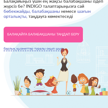
Балақайыңыз үшін ең жақсы балабақшаны іздеп
жүрсіз бе? INDIGO талаптарыңызға сай
бөбекжайды, балабақшаны
немесе
шағын
орталықты,
таңдауға көмектеседі
БАЛАҚАЙҒА БАЛАБАҚШАНЫ ТАҢДАП БЕРУ
барлық қызметтер туралы оқып шығу