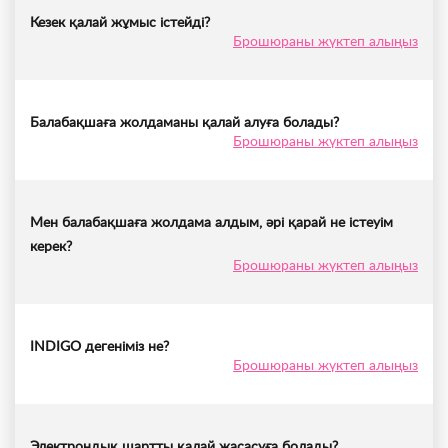
Кезек қалай жұмыс істейді?
Брошюраны жүктеп алыңыз
Балабақшаға жолдаманы қалай алуға болады?
Брошюраны жүктеп алыңыз
Мен балабақшаға жолдама алдым, әрі қарай не істеуім
керек?
Брошюраны жүктеп алыңыз
INDIGO дегеніміз не?
Брошюраны жүктеп алыңыз
Электрондық шартты қалай жасасуға болады?