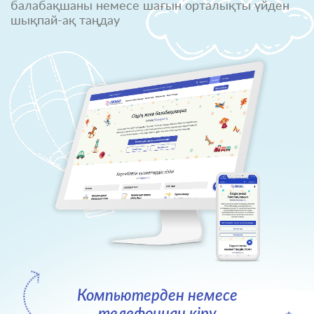
балабақшаны немесе шағын орталықты үйден
шықпай-ақ таңдау
Компьютерден немесе
телефоннан кіру