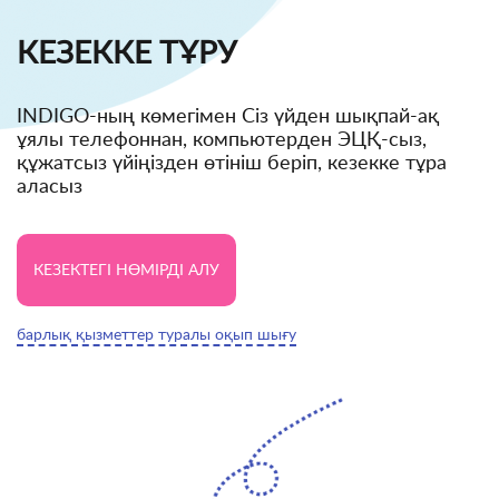
КЕЗЕККЕ ТҰРУ
INDIGO-ның көмегімен Сіз үйден шықпай-ақ
ұялы телефоннан, компьютерден ЭЦҚ-сыз,
құжатсыз үйіңізден өтініш беріп, кезекке тұра
аласыз
КЕЗЕКТЕГІ НӨМІРДІ АЛУ
барлық қызметтер туралы оқып шығу